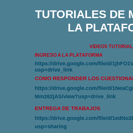
TUTORIALES DE 
LA PLATA
VIDEOS TUTORIA
INGRESO A LA PLATAFORMA
https://drive.google.com/file/d/1jh
usp=drive_link
COMO RESPONDER LOS CUESTIONA
https://drive.google.com/file/d/1Nea
Mm262jAS/view?usp=drive_link
ENTREGA DE TRABAJOS
https://drive.google.com/file/d/1e
usp=sharing