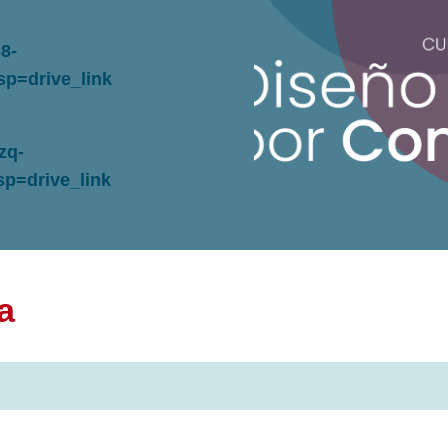
S8-
p=drive_link
zq-
=drive_link
a