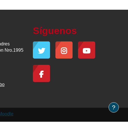
Síguenos
ndres
ón Nro.1995
bo
Moodle