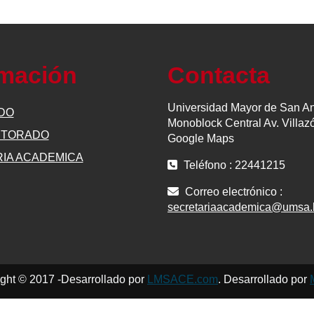
rmación
Contacta
Universidad Mayor de San A
DO
Monoblock Central Av. Villaz
CTORADO
Google Maps
IA ACADEMICA
Teléfono : 22441215
Correo electrónico :
secretariaacademica@umsa.
ght © 2017 -Desarrollado por
LMSACE.com
. Desarrollado por