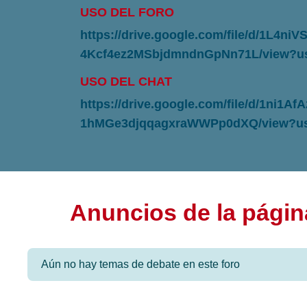
USO DEL FORO
https://drive.google.com/file/d/1L4niV
4Kcf4ez2MSbjdmndnGpNn71L/view?us
USO DEL CHAT
https://drive.google.com/file/d/1ni1AfA
1hMGe3djqqagxraWWPp0dXQ/view?usp
Anuncios de la págin
Aún no hay temas de debate en este foro