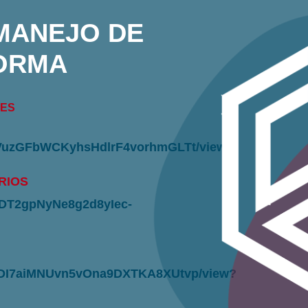
MANEJO DE
FORMA
LES
FO1VuzGFbWCKyhsHdlrF4vorhmGLTt/view?
RIOS
CgDT2gpNyNe8g2d8yIec-
dNo2DI7aiMNUvn5vOna9DXTKA8XUtvp/view?