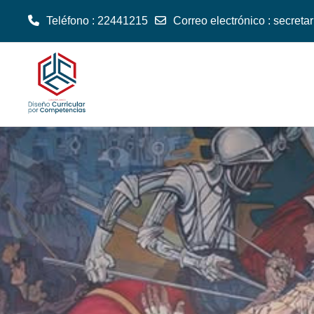
Teléfono : 22441215
Correo electrónico :
secret
Salta al contenido principal